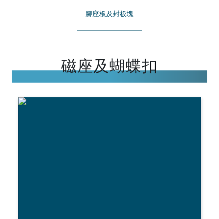
腳座板及封板塊
磁座及蝴蝶扣