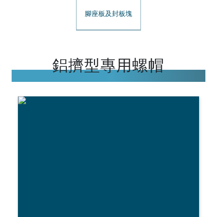
腳座板及封板塊
鋁擠型專用螺帽