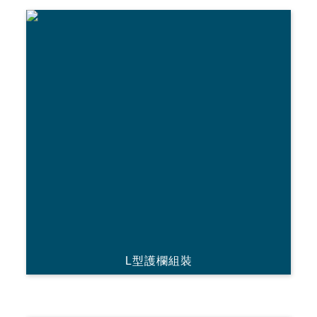
L型護欄組裝