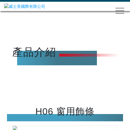
產品介紹
H06 窗用飾條