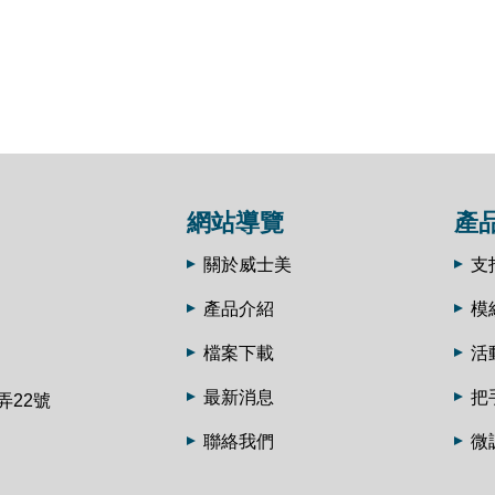
網站導覽
產
關於威士美
支
產品介紹
模
檔案下載
活
最新消息
把
弄22號
聯絡我們
微